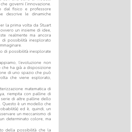
INVENTATO NUOVO
 che governi l’innovazione.
#ALGORITMO
CHE CREA
o dal fisico e professore
#MUSICA
@KREYONPROJECT
che descrive le dinamiche
@L_ECONOMIA
@CORRIERE
https://t.co/doqeGTiptT
per la prima volta da Stuart
8 years 10 months
ago
, ovvero un insieme di idee,
By
@barbara millucci
siste realmente ma ancora
 di possibilità inesplorato
Interesting
@PierAndriani
told me
 immaginare.
about
@KreyonProject
conference:
o di possibilità inesplorate
"Functional Fixedness." Inhibitor of
bricolage?
https://t.co/lrCdRYn1ug
8 years 11 months
ago
sappiamo, l’evoluzione non
By
@Amos Blanton
e che ha già a disposizione
zione di uno spazio che può
Conference at the interesting
volta che viene esplorato,
@KreyonProject
, my talk is
available here:
tterizzazione matematica di
https://t.co/KsTbSSZmPl
a, riempita con palline di
https://t.co/1Z11OjQNv9
serie di altre palline dello
8 years 11 months
ago
o. Questo è un modello che
By
@Richard Boyle
obabilità) ed è, quindi, un
osservare un meccanismo di
Playwright workshop:final
i un determinato colore, ma
performance
#Kreyon2017
@meditangofest
https://t.co/59G7cPpkxc
o della possibilità che la