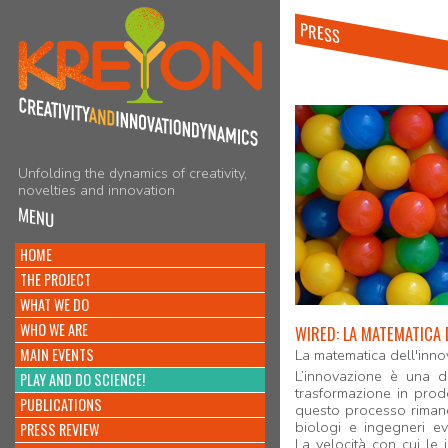
PRESS
Unfolding the dynamics of creativity,
novelties and innovation
MENU
HOME
THE PROJECT
WHAT WE DO
WHO WE ARE
WIRED: LA MATEMATICA 
MAIN EVENTS
La matematica dell'innov
L’innovazione è una d
PLAY AND DO SCIENCE!
trasformazione in prod
PUBLICATIONS
questo processo rimane u
biologi e ingegneri ev
PRESS REVIEW
La velocità con cui le