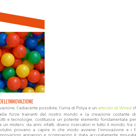
DELL'INNOVAZIONE
azione, l'adiacente possibile, l'urna di Polya e un
articolo di Wired
ch
elle forze trainanti del nostro mondo e la creazione costante d
otti e tecnologie, costituisce un potente elemento fondamentale per
n mistero: da anni, infatti, diversi ricercatori in tutto il mondo, tra 
olutivi provano a capire in che modo avviene l’innovazione e i f
 innovazioni appaiono e scompaiono è stata accuratamente misurata