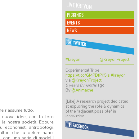
LIVE KREYON
PICKINGS
EVENTS
NEWS
#kreyon
@KreyonProject
Experimental Tribe
https://t.co/GMPDfPK5Is
#kreyon
via
@KreyonProject
5 years 8 months
ago
By
@Animache
[Like] A research project dedicated
at exploring the role & dynamics
e riassume tutto.
of the "adjacent possible" in
innovation…
i nuove idee, con la loro
https://t.co/ZGkTwBKCwv
 la nostra società. Eppure
8 years 5 months
ago
cui economisti, antropologi,
By
@giulio quaggiotto
attori che la determinano.
, con una serie di modelli