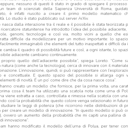
, eppure, nessuno di questi è stato in grado di spiegare il processo
n team di scienziati della Sapienza Università di Roma, guidat
reto, è infatti riuscito a creare il primo modello matematico 
ità. Lo studio è stato pubblicato sul server ArXiv.
 nasca dalla interazione tra il reale e il possibile è stata teorizzata 
 ricercatore statunitense ha introdotto l’idea del possibile adiacente
cole, genomi, tecnologie e così via, molto vicini a quello che e
tratta difficile da modellizzare per un motivo importante: lo spazio
acilmente immaginabili che elementi del tutto inaspettati e difficili da
e cambia il quadro di possibilità future e così, a ogni istante, lo spazi
ssibile adiacente cambiano continuamente.
 proprio quello dell’adiacente possibile”, spiega Loreto. “Come 
a natura (come anche la tecnologia), cerca di innovare con il material
binazione. L’innovazione, quindi, si può rappresentare con l’esplora
co e concettuale. E questo spazio del possibile si allarga ogni 
elementi di novità. É un po’ come dire che da cosa nasce cosa”.
ani hanno creato un modello che fornisce, per la prima volta, una cara
prima cosa il team ha utilizzato una scatola nota come urna di Poly
ina viene estratta a caso, controllata e rimessa nella scatola con una 
ndo così la probabilità che questo colore venga selezionato in futur
studiare le leggi di potenza (che ricorrono nelle distribuzioni di pr
 per creare un modello di innovazione. “In questo modello si può 
er), ovvero un aumento della probabilità che mi capiti una pallina d
di innovazione”.
eam hanno modificato il modello dell’urna di Polya, per tener cont