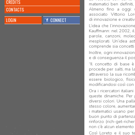
CREDITS
matematici ben definiti
CONTACTS
Almeno fino a oggi: u
associato Vittorio Lo
di innovazione e creativ
LOGIN
CONNECT
L’idea che l’innovazione
Kauffmann: nel 2002, il
parole, canzoni, mole
inesplorati. Un’idea as
comprende sia concetti f
Inoltre, ogni innovazion
e di conseguenza il po
“Il concetto di base è
procede per salti, ma l
attraverso la sua ricom
essere biologico, fisi
modificandosi così con 
Ora i ricercatori itali
queste dinamiche. Per 
diversi colori. Una pall
stesso colore, aumenta
i matematici usano per 
buon punto di partenza
rinforzo (rich-get-rich
non c’è alcun elemento 
Così Loreto e il suo t